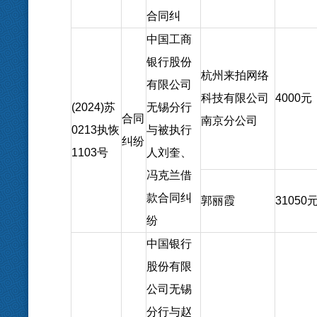
合同纠
中国工商
银行股份
杭州来拍网络
有限公司
科技有限公司
4000
元
(2024)
苏
无锡分行
合同
南京分公司
0213
执
恢
与被执行
纠纷
1103
号
人刘奎、
冯克兰借
款合同纠
郭丽霞
31050
纷
中国银行
股份有限
公司无锡
分行与赵