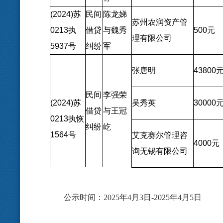
(2024)
苏
民间
陈龙娣
苏州农润资产管
0213
执
借贷
与魏秀
500
元
理有限公司
5937
号
纠纷
军
张唐明
43800
民间
李强荣
(2024)
苏
吴秀英
30000
借贷
与王冠
0213
执恢
纠纷
屹
1564
号
艾克赛尔管理咨
4000
元
询无锡有限公司
公示时间：
2025年4月3日-2025年4月5日