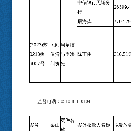
中信银行无锡分
26399.4
行
屠海滨
7707.29
(2023)
苏
民间
周慕洁
0213
执
借贷
与季洪
陈正伟
316.51
6007
号
纠纷
光
监督电话：
0510-81110104
案件名
案号
案由
案外收款人名称
拟发放
称