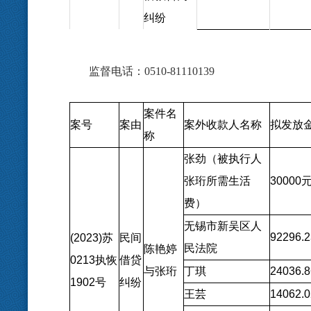
纠纷
监督电话：
0510-81110139
案件名
案号
案由
案外收款人名称
拟发放
称
张劲（被执行人
张珩所需生活
30000
费）
无锡市新吴区人
92296.2
(2023)
苏
民间
民法院
陈艳婷
0213
执恢
借贷
与张珩
丁琪
24036.8
1902
号
纠纷
王芸
14062.0