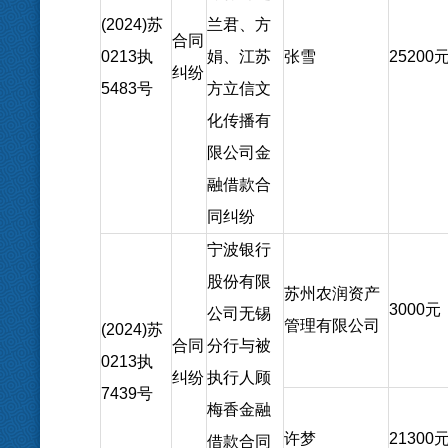
(2024)
苏
兰君、方
合同
0213
执
娟、江苏
张雪
25200
纠纷
5483
号
方立信文
化传播有
限公司金
融借款合
同纠纷
宁波银行
股份有限
苏州农润资产
3000
元
公司无锡
管理有限公司
(2024)
苏
合同
分行与被
0213
执
纠纷
执行人顾
7439
号
梅香金融
许梦
21300
借款合同