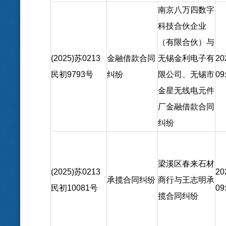
南京八万四数字
科技合伙企业
（有限合伙）与
(2025)苏0213
金融借款合同
无锡金利电子有
20
民初9793号
纠纷
限公司、无锡市
09
金星无线电元件
厂金融借款合同
纠纷
梁溪区春来石材
(2025)苏0213
20
承揽合同纠纷
商行与王志明承
民初10081号
09
揽合同纠纷