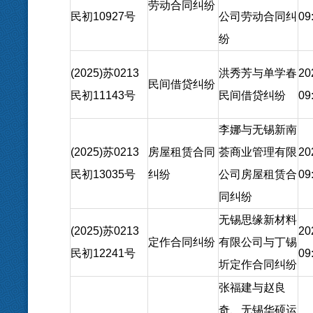
劳动合同纠纷
民初10927号
公司劳动合同纠
09
纷
(2025)苏0213
洪秀芳与单学春
20
民间借贷纠纷
民初11143号
民间借贷纠纷
09
李娜与无锡新南
(2025)苏0213
房屋租赁合同
荟商业管理有限
20
民初13035号
纠纷
公司房屋租赁合
09
同纠纷
无锡思缘新材料
(2025)苏0213
20
定作合同纠纷
有限公司与丁锡
民初12241号
09
圻定作合同纠纷
张福建与赵良
奇、无锡华硕运