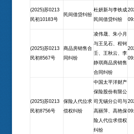
(2025)苏0213
杜妍新与李铁成
20
民间借贷纠纷
民初10183号
民间借贷纠纷
09
凌伟晟、朱小月
与王见石、程钶
(2025)苏0213
商品房销售合
20
壬、王秋云、李
民初8567号
同纠纷
09
静琪商品房销售
合同纠纷
中国太平洋财产
保险股份有限公
(2025)苏0213
保险人代位求
司无锡分公司与
20
民初8756号
偿权纠纷
高丽萍、高艳保
09
险人代位求偿权
纠纷