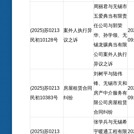
周丽君与无锡市
五爱典当有限责
任公司与郭荣
(2025)苏0213
案外人执行异
20
华、孙学领、无
民初10128号
议之诉
09
锡龙骧典当有限
公司案外人执行
异议之诉
刘树平与陆伟
锋、无锡市天和
(2025)苏0213
房屋租赁合同
20
房产中介服务有
民初10383号
纠纷
09
限公司房屋租赁
合同纠纷
张学兵与无锡希
(2025)苏0213
宇暖通工程有限
20