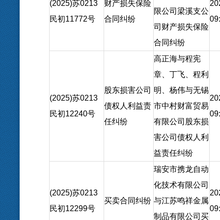
(2025)苏0213
财产损失保险
20
限公司梁溪支公
民初11772号
合同纠纷
09
司财产损失保险
合同纠纷
高正海与程宪
章、丁飞、程利
股东损害公司
明、杨伟与无锡
(2025)苏0213
20
债权人利益责
市中村财富贸易
民初12240号
09
任纠纷
有限公司股东损
害公司债权人利
益责任纠纷
瑞安市携龙自动
化技术有限公司
(2025)苏0213
20
买卖合同纠纷
与江苏鸣祥金属
民初12299号
09
制品有限公司买